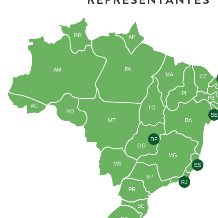
REPRESENTANTES
RR
AP
PA
AM
MA
CE
PI
PE
AC
TO
RO
SE
MT
BA
DF
GO
MG
MS
ES
SP
RJ
PR
SC