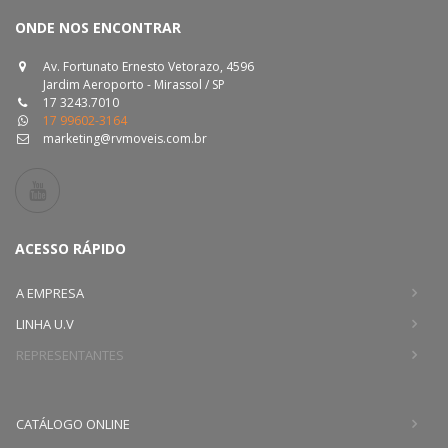
ONDE NOS ENCONTRAR
Av. Fortunato Ernesto Vetorazo, 4596
Jardim Aeroporto - Mirassol / SP
17 3243.7010
17 99602-3164
marketing@rvmoveis.com.br
ACESSO RÁPIDO
A EMPRESA
LINHA U.V
REPRESENTANTES
CATÁLOGO ONLINE