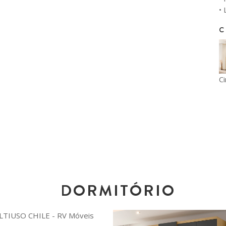
•
C
C
DORMITÓRIO