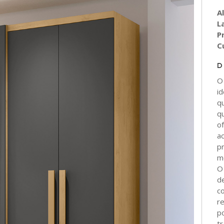
A
L
P
C
D
i
q
qu
o
a
p
m
O
d
c
re
p
t