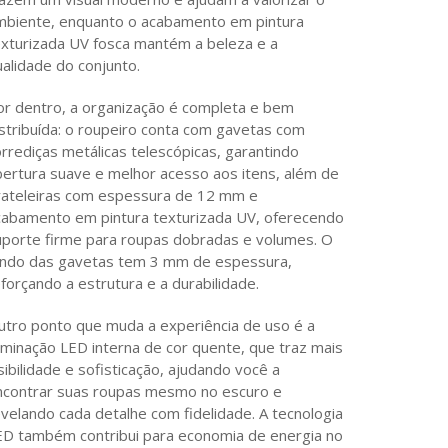
mbiente, enquanto o acabamento em pintura
exturizada UV fosca mantém a beleza e a
alidade do conjunto.
or dentro, a organização é completa e bem
istribuída: o roupeiro conta com gavetas com
rrediças metálicas telescópicas, garantindo
bertura suave e melhor acesso aos itens, além de
rateleiras com espessura de 12 mm e
cabamento em pintura texturizada UV, oferecendo
uporte firme para roupas dobradas e volumes. O
undo das gavetas tem 3 mm de espessura,
forçando a estrutura e a durabilidade.
utro ponto que muda a experiência de uso é a
uminação LED interna de cor quente, que traz mais
sibilidade e sofisticação, ajudando você a
ncontrar suas roupas mesmo no escuro e
velando cada detalhe com fidelidade. A tecnologia
ED também contribui para economia de energia no