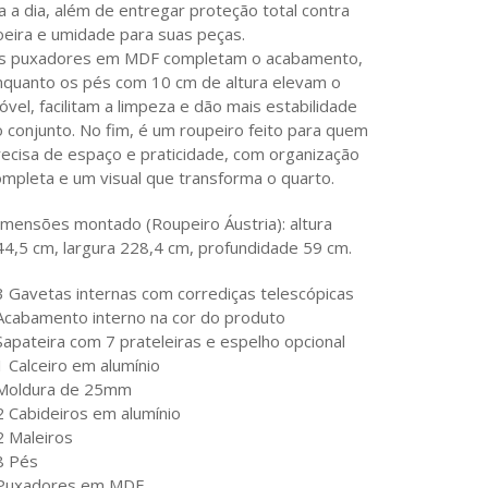
a a dia, além de entregar proteção total contra
oeira e umidade para suas peças.
s puxadores em MDF completam o acabamento,
nquanto os pés com 10 cm de altura elevam o
vel, facilitam a limpeza e dão mais estabilidade
o conjunto. No fim, é um roupeiro feito para quem
recisa de espaço e praticidade, com organização
ompleta e um visual que transforma o quarto.
imensões montado (Roupeiro Áustria): altura
44,5 cm, largura 228,4 cm, profundidade 59 cm.
 3 Gavetas internas com corrediças telescópicas
 Acabamento interno na cor do produto
Sapateira com 7 prateleiras e espelho opcional
1 Calceiro em alumínio
 Moldura de 25mm
2 Cabideiros em alumínio
2 Maleiros
8 Pés
 Puxadores em MDF