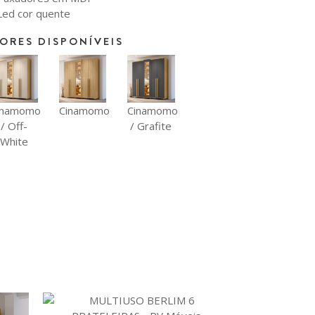
 Led cor quente
ORES DISPONÍVEIS
inamomo
Cinamomo
Cinamomo
/ Off-
/ Grafite
White