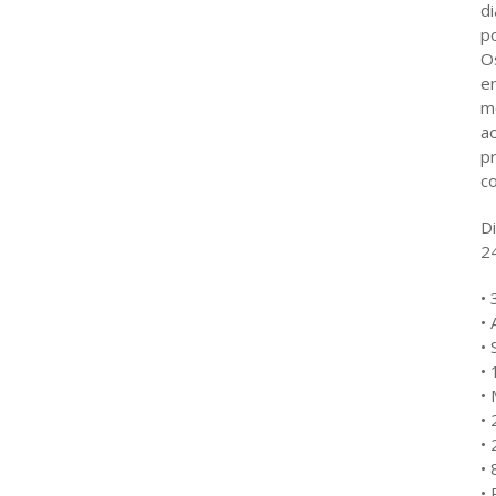
di
p
O
e
mó
a
p
c
D
2
•
•
• 
• 
•
• 
• 
• 
•