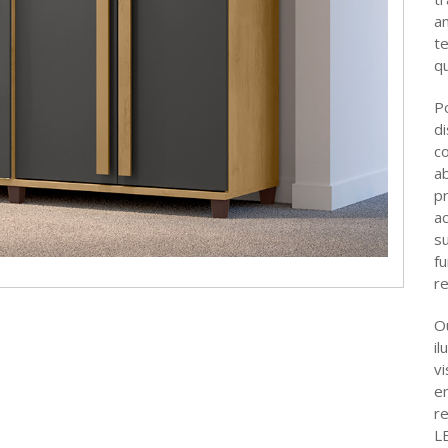
a
t
qu
P
d
co
a
p
a
s
f
re
O
il
vi
e
re
L