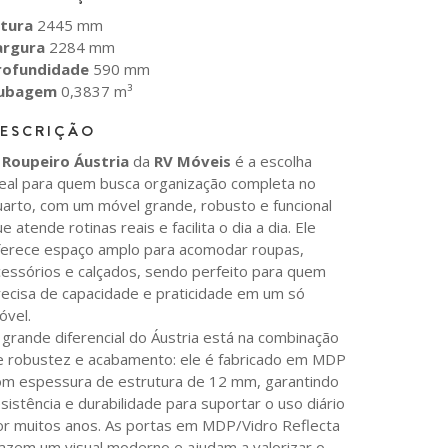
ltura
2445 mm
argura
2284 mm
rofundidade
590 mm
ubagem
0,3837 m³
ESCRIÇÃO
O
Roupeiro Áustria
da
RV Móveis
é a escolha
deal para quem busca organização completa no
uarto, com um móvel grande, robusto e funcional
e atende rotinas reais e facilita o dia a dia. Ele
ferece espaço amplo para acomodar roupas,
cessórios e calçados, sendo perfeito para quem
recisa de capacidade e praticidade em um só
óvel.
 grande diferencial do Áustria está na combinação
e robustez e acabamento: ele é fabricado em MDP
om espessura de estrutura de 12 mm, garantindo
sistência e durabilidade para suportar o uso diário
or muitos anos. As portas em MDP/Vidro Reflecta
razem um visual moderno e ajudam a valorizar o