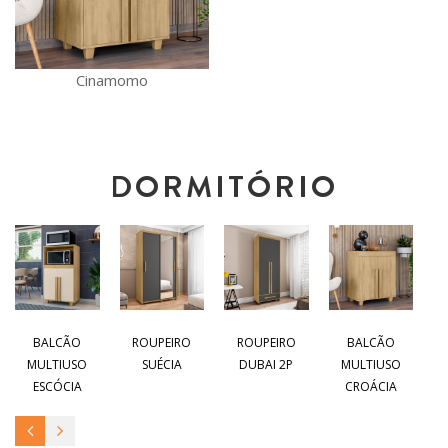
Cinamomo
DORMITÓRIO
BALCÃO
ROUPEIRO
ROUPEIRO
BALCÃO
MULTIUSO
SUÉCIA
DUBAI 2P
MULTIUSO
ESCÓCIA
CROÁCIA
P