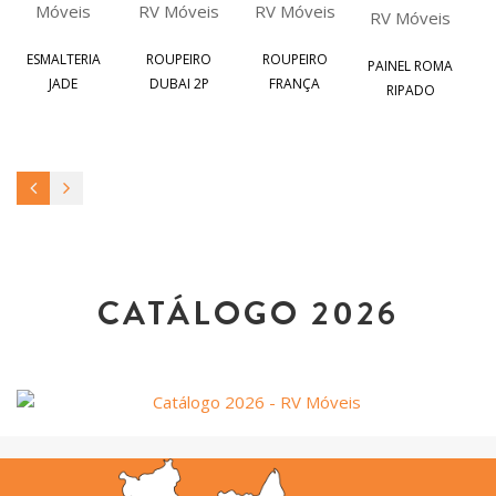
B
ESMALTERIA
ROUPEIRO
ROUPEIRO
PAINEL ROMA
JADE
DUBAI 2P
FRANÇA
RIPADO
CATÁLOGO 2026